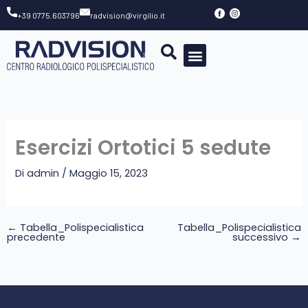
Vai
+39 0775.603796
radvision@virgilio.it
al
contenuto
Esercizi Ortotici 5 sedute
Di
admin
/
Maggio 15, 2023
←
Tabella_Polispecialistica
Tabella_Polispecialistica
precedente
successivo
→