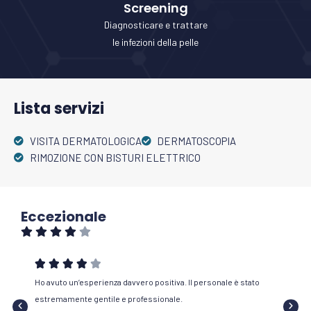
Screening
Diagnosticare e trattare
le infezioni della pelle
Lista servizi
VISITA DERMATOLOGICA
DERMATOSCOPIA
RIMOZIONE CON BISTURI ELETTRICO
Eccezionale







o
Ho avuto un’esperienza davvero positiva. Il personale è stato
Ottima 
estremamente gentile e professionale.
esigenz