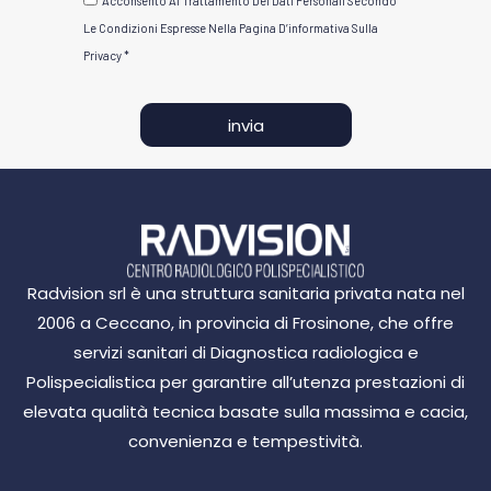
Acconsento Al Trattamento Dei Dati Personali Secondo
e
D
Le Condizioni Espresse Nella Pagina D’informativa Sulla
f
P
Privacy *
o
R
n
invia
o
Radvision srl è una struttura sanitaria privata nata nel
2006 a Ceccano, in provincia di Frosinone, che offre
servizi sanitari di Diagnostica radiologica e
Polispecialistica per garantire all’utenza prestazioni di
elevata qualità tecnica basate sulla massima e cacia,
convenienza e tempestività.