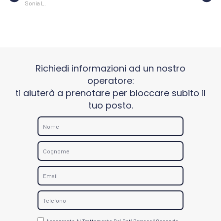
Sonia L.
Sara P.
Richiedi informazioni ad un nostro
operatore:
ti aiuterà a prenotare per bloccare subito il
tuo posto.
N
o
m
C
e
o
g
E
n
m
o
a
T
m
i
e
e
l
l
G