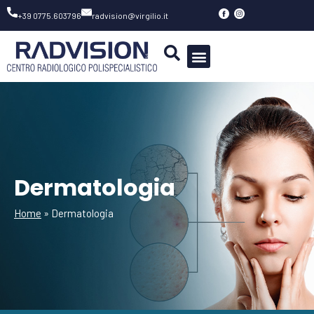
Vai
+39 0775.603796
radvision@virgilio.it
al
contenuto
Dermatologia
Home
»
Dermatologia