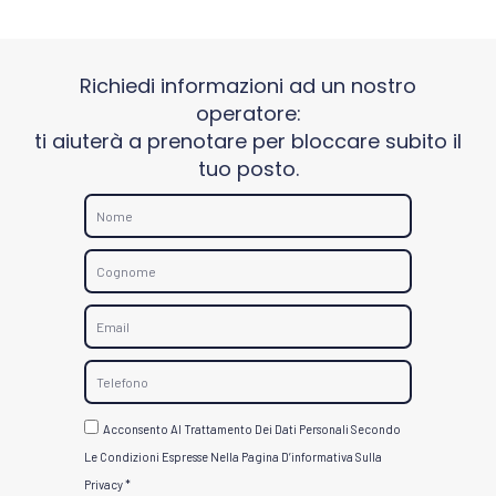
Richiedi informazioni ad un nostro
operatore:
ti aiuterà a prenotare per bloccare subito il
tuo posto.
N
o
m
C
e
o
g
E
n
m
o
a
T
m
i
e
e
l
l
G
Acconsento Al Trattamento Dei Dati Personali Secondo
e
D
Le Condizioni Espresse Nella Pagina D’informativa Sulla
f
P
Privacy *