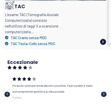
TAC
L’esame TAC (Tomografia Assiale
Computerizzata) consiste
nell’utilizzo di raggi X a scansione
computerizzata…
TAC Cranio senza MDC
TAC Testa-Collo senza MDC
Eccezionale







o
Ho avuto un’esperienza davvero positiva. Il personale è stato
Ottima 
estremamente gentile e professionale.
esigenz
Sonia L.
Sara P.