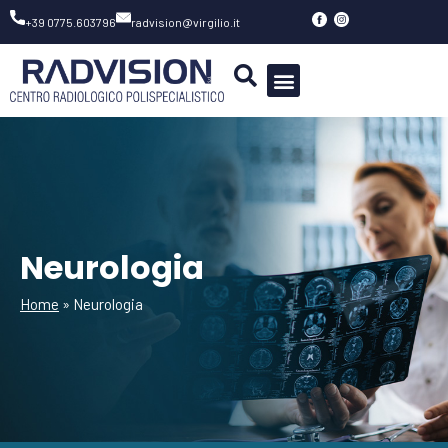
Vai
+39 0775.603796
radvision@virgilio.it
al
contenuto
Neurologia
Home
»
Neurologia